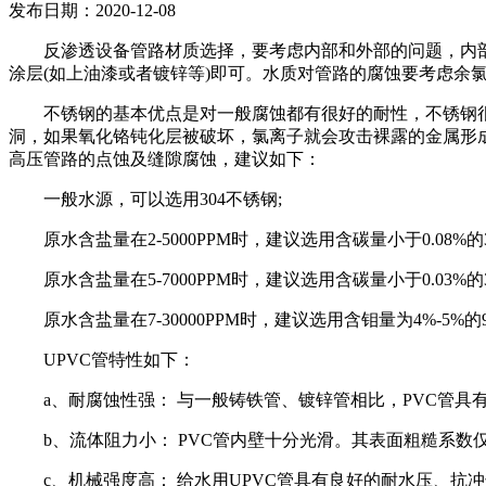
发布日期：2020-12-08
反渗透设备管路材质选择，要考虑内部和外部的问题，内
涂层(如上油漆或者镀锌等)即可。水质对管路的腐蚀要考虑余氯
不锈钢的基本优点是对一般腐蚀都有很好的耐性，不锈钢
洞，如果氧化铬钝化层被破坏，氯离子就会攻击裸露的金属形
高压管路的点蚀及缝隙腐蚀，建议如下：
一般水源，可以选用304不锈钢;
原水含盐量在2-5000PPM时，建议选用含碳量小于0.08%的3
原水含盐量在5-7000PPM时，建议选用含碳量小于0.03%的3
原水含盐量在7-30000PPM时，建议选用含钼量为4%-5%的
UPVC管特性如下：
a、耐腐蚀性强： 与一般铸铁管、镀锌管相比，PVC管
b、流体阻力小： PVC管内壁十分光滑。其表面粗糙系数仅
c、机械强度高： 给水用UPVC管具有良好的耐水压、抗冲